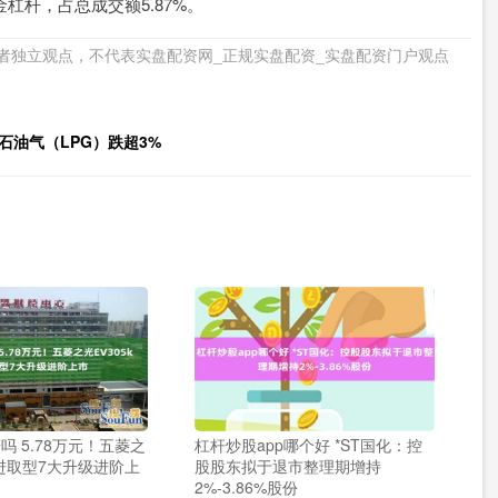
金杠杆，占总成交额5.87%。
者独立观点，不代表实盘配资网_正规实盘配资_实盘配资门户观点
石油气（LPG）跌超3%
吗 5.78万元！五菱之
杠杆炒股app哪个好 *ST国化：控
m进取型7大升级进阶上
股股东拟于退市整理期增持
2%-3.86%股份