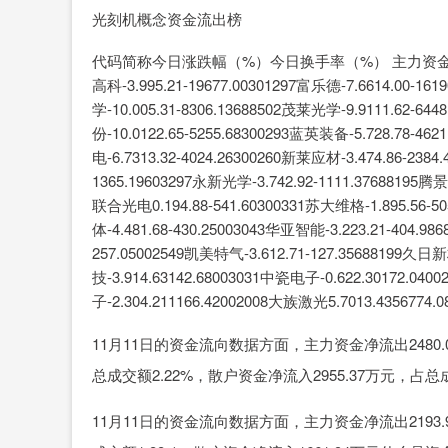
光刻机概念资金流出榜
代码简称今日涨跌幅（%）今日换手率（%） 主力资金流量（万元）
高科-3.995.21-19677.00301297富乐德-7.6614.00-16
学-10.005.31-8306.13688502茂莱光学-9.9111.62-64
份-10.0122.65-5255.68300293蓝英装备-5.728.78-46
电-6.7313.32-4024.26300260新莱应材-3.474.86-2384
1365.19603297永新光学-3.742.92-1111.37688195腾景
联合光电0.194.88-541.60300331苏大维格-1.895.56-50
体-4.481.68-430.25003043华亚智能-3.223.21-404.98
257.05002549凯美特气-3.612.71-127.35688199久日新
技-3.914.63142.68003031中瓷电子-0.622.30172.04
子-2.304.211166.42002008大族激光5.7013.4356774.0
11月11日的资金流向数据方面，主力资金净流出2480.
总成交额2.22%，散户资金净流入2955.37万元，占总成
11月11日的资金流向数据方面，主力资金净流出2193.