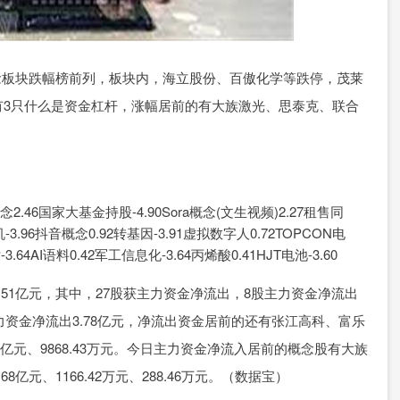
居概念板块跌幅榜前列，板块内，海立股份、百傲化学等跌停，茂莱
有3只什么是资金杠杆，涨幅居前的有大族激光、思泰克、联合
6国家大基金持股-4.90Sora概念(文生视频)2.27租售同
-3.96抖音概念0.92转基因-3.91虚拟数字人0.72TOPCON电
片-3.64AI语料0.42军工信息化-3.64丙烯酸0.41HJT电池-3.60
51亿元，其中，27股获主力资金净流出，8股主力资金净流出
力资金净流出3.78亿元，净流出资金居前的还有张江高科、富乐
2亿元、9868.43万元。今日主力资金净流入居前的概念股有大族
元、1166.42万元、288.46万元。（数据宝）