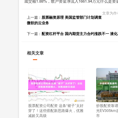
成交额1.88%，散户资金净流入1661.94万元什么是资
文章为作
上一篇：
股票融资原理 美国监管部门计划调查
微软的云业务
下一篇：
配资杠杆平台 国内期货主力合约涨跌不一 液化
相关文章
股票配资公司配资 这条“裙子”太好
炒股配资靠谱
穿了！这些搭配新思路爆火，优雅
光EV305k
减龄又高级
市