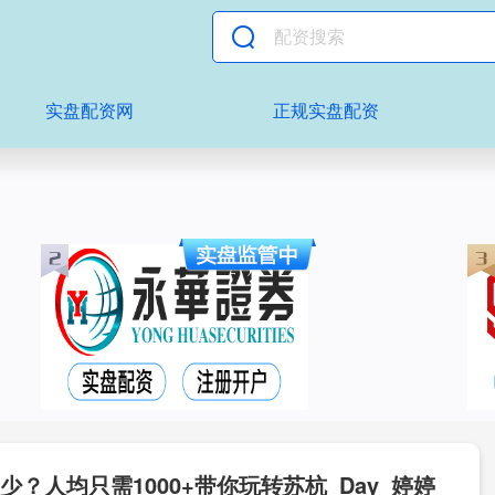
实盘配资网
正规实盘配资
？人均只需1000+带你玩转苏杭_Day_婷婷_