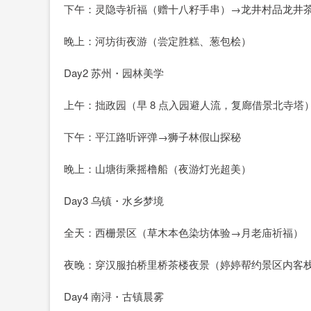
下午：灵隐寺祈福（赠十八籽手串）→龙井村品龙井
晚上：河坊街夜游（尝定胜糕、葱包桧）
Day2 苏州・园林美学
上午：拙政园（早 8 点入园避人流，复廊借景北寺塔
下午：平江路听评弹→狮子林假山探秘
晚上：山塘街乘摇橹船（夜游灯光超美）
Day3 乌镇・水乡梦境
全天：西栅景区（草木本色染坊体验→月老庙祈福）
夜晚：穿汉服拍桥里桥茶楼夜景（婷婷帮约景区内客
Day4 南浔・古镇晨雾