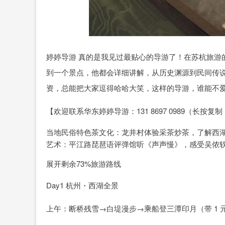
婷婷导游 真的是我见过最贴心的导游了！在苏杭旅游
到一个景点，他都会详细讲解，从历史渊源到民间传
资，总能把大家逗得哈哈大笑，这样的导游，谁能不
【欢迎联系华东婷婷导游：131 8697 0989（长
当地民俗特色茶文化：龙井村体验采茶炒茶，了解西
艺术：平江路琵琶语评弹馆听《声声慢》，感受吴侬
展开剩余73%旅游路线
Day1 杭州・西湖全景
上午：断桥残雪→白堤漫步→乘船登三潭印月（带 1 