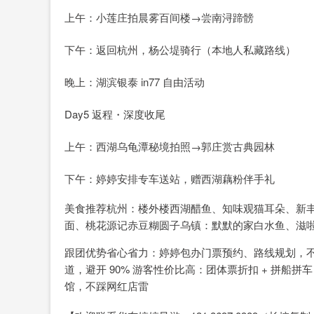
上午：小莲庄拍晨雾百间楼→尝南浔蹄髈
下午：返回杭州，杨公堤骑行（本地人私藏路线）
晚上：湖滨银泰 in77 自由活动
Day5 返程・深度收尾
上午：西湖乌龟潭秘境拍照→郭庄赏古典园林
下午：婷婷安排专车送站，赠西湖藕粉伴手礼
美食推荐杭州：楼外楼西湖醋鱼、知味观猫耳朵、新
面、桃花源记赤豆糊圆子乌镇：默默的家白水鱼、滋
跟团优势省心省力：婷婷包办门票预约、路线规划，不
道，避开 90% 游客性价比高：团体票折扣 + 拼船
馆，不踩网红店雷