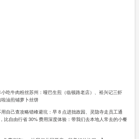
丰小吃牛肉粉丝苏州：哑巴生煎（临顿路老店）、裕兴记三虾
啦啦油煎铺萝卜丝饼
用自己查攻略错峰避坑：早 8 点进拙政园、灵隐寺走员工通
拼车，比自由行省 30% 费用深度体验：带我们去本地人常去的小餐