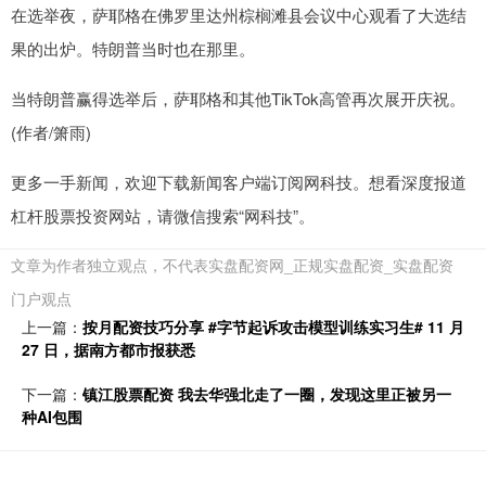
在选举夜，萨耶格在佛罗里达州棕榈滩县会议中心观看了大选结
果的出炉。特朗普当时也在那里。
当特朗普赢得选举后，萨耶格和其他TikTok高管再次展开庆祝。
(作者/箫雨)
更多一手新闻，欢迎下载新闻客户端订阅网科技。想看深度报道
杠杆股票投资网站，请微信搜索“网科技”。
文章为作者独立观点，不代表实盘配资网_正规实盘配资_实盘配资
门户观点
上一篇：
按月配资技巧分享 #字节起诉攻击模型训练实习生# 11 月
27 日，据南方都市报获悉
下一篇：
镇江股票配资 我去华强北走了一圈，发现这里正被另一
种AI包围