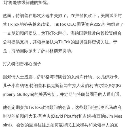
划”将能够缓解他的担忧。
然而，特朗普在那次大选中失败了。在拜登执政下，美国试图封
禁TikTok的势头越来越猛。TikTok CEO周受资在2023年初组建了
一支梦幻顾问团队，为TikTok辩护。海纳国际经常向其投资组合
公司提供支持，其领导层认为TikTok的困境值得密切关注。于
是，海纳国际派出了萨耶格前来协助。
打入特朗普核心圈子
据知情人士透露，萨耶格与特朗普的女婿库什纳、女儿伊万卡、
儿子小唐纳德·特朗普和福克斯新闻主持人金伯利·吉尔福伊尔(Ki
mberly Guilfoyle)的关系密切，并定期与特朗普圈子的人通电话。
他会定期参加TikTok政治顾问的会议，这些顾问包括奥巴马政府
时期的前顾问大卫·普卢夫(David Plouffe)和吉姆·梅西纳(Jim Mes
sina)。会议的重点往往是如何赢得民主党和共和党领导人的支