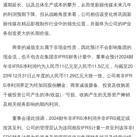
週期延长、以及总体生产成本的攀升，从而使新丽传媒未来几年
的利润预期下降。但从战略角度来看，公司相信该变化将巩固新
丽传媒在精品影视制作行业中的领先位置，并最终为公司的IP业
务创造更大的长期价值。
商誉的减值支出属于非现金性质，因此预计不会影响集团的
现金流，也不包含在集团非IFRS财务计量中。董事会预计2024财
年非IFRS净利润约为人民币11亿元至人民币11.5亿元，与截至20
23年12月31日止年度的人民币11.29亿元大致一致。公司将非IFR
S净利润界定为经加回股份酬金、商誉减值拨备、投资及收购若
干被投资公司产生的净(收益)╱亏损、收购产生的无形资产摊销
及相关税务影响的期内利润。
董事会谨此强调，2024财年非IFRS净利润并非IFRS规定或
按其呈列。公司的管理层认为连同相应IFRS计量一并呈列该等非I
FRS财务计量为投资者及管理层提供与集团财务状况及经营业绩