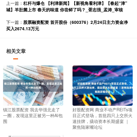
上一篇：
杠杆与爆仓 【利津新闻】【新视角看利津】【春起“津”
城】羊肚菌上市 春天的味道 你尝鲜了吗？_胥志强_孟涛_审核
下一篇：
股票融资配资 首开股份（600376）2月24日主力资金净
买入2674.13万元
相关文章
镇江股票配资 我去华强北走了
好股配资网 商业不动产REITs项
一圈，发现这里正被另一种AI包
目正式登场，首批四只上交所火
围
速挂牌，撬动资本长期盛宴 ｜
聚焦陆家嘴论坛