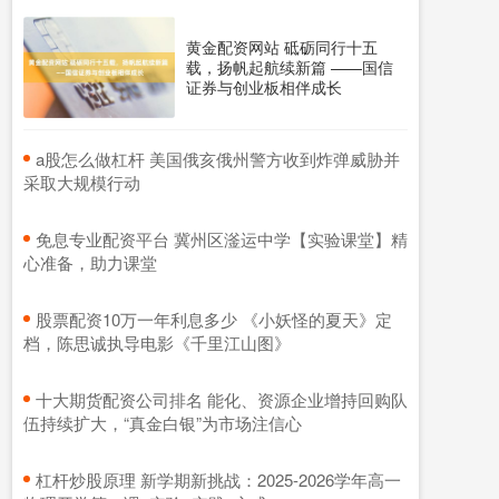
黄金配资网站 砥砺同行十五
载，扬帆起航续新篇 ——国信
证券与创业板相伴成长
​a股怎么做杠杆 美国俄亥俄州警方收到炸弹威胁并
采取大规模行动
​免息专业配资平台 冀州区滏运中学【实验课堂】精
心准备，助力课堂
​股票配资10万一年利息多少 《小妖怪的夏天》定
档，陈思诚执导电影《千里江山图》
​十大期货配资公司排名 能化、资源企业增持回购队
伍持续扩大，“真金白银”为市场注信心
​杠杆炒股原理 新学期新挑战：2025-2026学年高一