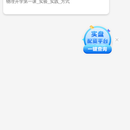
物理开学第一课_实验_实践_方式