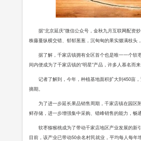
据“北京延庆”微信公众号，金秋九月互联网配资炒
株藤蔓纵横交错、郁郁葱葱，沉甸甸的果实缀满枝头
据了解，千家店镇拥有全区首个也是唯一一个软枣猕
间内便成为了千家店镇的“明星”产品，许多人慕名而来
记者了解到，今年，种植基地面积扩大到450亩，预
摘期。
为了进一步延长果品销售周期，千家店镇在园区附
鲜存储，进一步增强集中采购、错峰销售的能力，畅通从
软枣猕猴桃成为了带动千家店地区产业发展的新引
目前，该产业已带动50余名村民就业，平均每人每年增