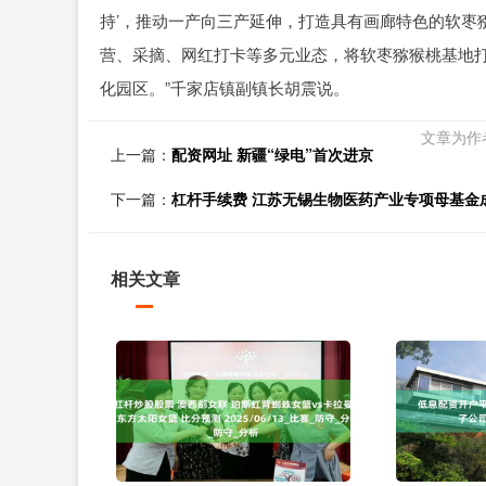
持’，推动一产向三产延伸，打造具有画廊特色的软枣
营、采摘、网红打卡等多元业态，将软枣猕猴桃基地
化园区。”千家店镇副镇长胡震说。
文章为作
上一篇：
配资网址 新疆“绿电”首次进京
下一篇：
杠杆手续费 江苏无锡生物医药产业专项母基金
相关文章