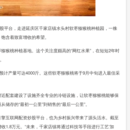
股平台，走进延庆区千家店镇水头村软枣猕猴桃种植园，一株
，饱含着致富增收的希望。
猴桃种植基地。这个关注度颇高的“网红水果”，在短短2年时
。
计产量可达4000斤。这些软枣猕猴桃将于9月中旬进入最佳采
近配套建设了设施齐全专业的冷链设施，让软枣猕猴桃能够保
储存的“最初一公里”到销售的“最后一公里”。
擎互联网配资炒股平台，也为乡村振兴带来了源头活水。截至
收1.8万元。“未来，千家店镇将通过科技等手段进行工艺‘加