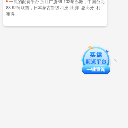
​一流的配资平台 浙江广厦66-102黎巴嫩，中国台北
88-92阿联酋，日本蒙古晋级四强_比赛_总比分_利
雅得