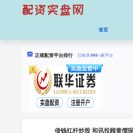
首页
正规配资平台排行
已收录
999
+家平台
借钱杠杆炒股 和讯投顾黄儒