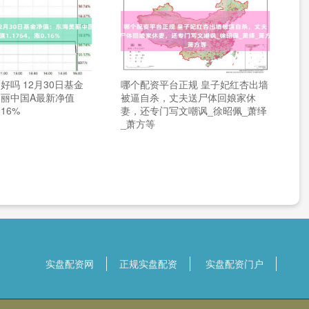
好吗 12月30日基金
哪个配资平台正规 皇子妃红杏出墙
丽中国A最新净值
被逼自杀，丈夫送尸体回娘家休
.16%
妻，还专门写文嘲讽_徐昭佩_萧绎
_萧方等
实盘配资网
正规实盘配资
实盘配资门户