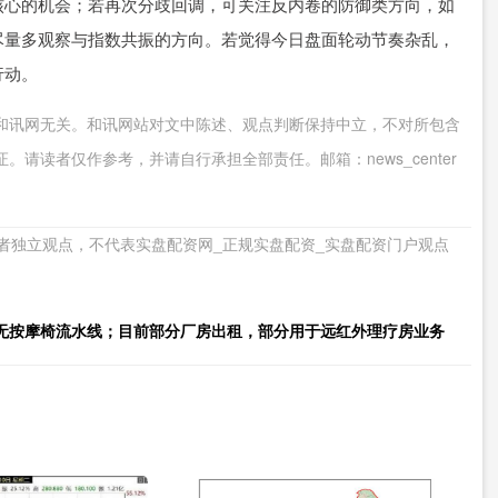
核心的机会；若再次分歧回调，可关注反内卷的防御类方向，如
尽量多观察与指数共振的方向。若觉得今日盘面轮动节奏杂乱，
行动。
和讯网无关。和讯网站对文中陈述、观点判断保持中立，不对所包含
请读者仅作参考，并请自行承担全部责任。邮箱：news_center
者独立观点，不代表实盘配资网_正规实盘配资_实盘配资门户观点
无按摩椅流水线；目前部分厂房出租，部分用于远红外理疗房业务