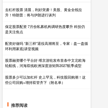
去杠杆股票 清晨，利好突袭！美股、黄金全线拉
升！特朗普：将与伊朗进行谈判
保定股票配资 7月份私募机构调研热度攀升 科技仍
是关注焦点
配资好做吗 “新三样”退役高潮将至，专家：盘一盘循
环利用家底|讲堂视频
股票融资哪个平台好 维京游轮发布首条中文北欧海
轮航线，河海双线欧洲深度游矩阵2027航季成型
股票多少可以加杠杆 史上罕见，科技股回购潮！这
些公司回购+增持双管齐下（附名单）
推荐阅读