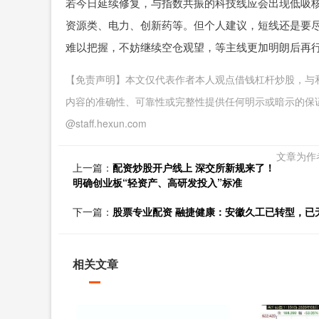
若今日延续修复，与指数共振的科技线应会出现低吸
资源类、电力、创新药等。但个人建议，短线还是要
难以把握，不妨继续空仓观望，等主线更加明朗后再
【免责声明】本文仅代表作者本人观点借钱杠杆炒股，与
内容的准确性、可靠性或完整性提供任何明示或暗示的保证。
@staff.hexun.com
文章为作
上一篇：
配资炒股开户线上 深交所新规来了！
明确创业板“轻资产、高研发投入”标准
下一篇：
股票专业配资 融捷健康：安徽久工已转型，已
相关文章