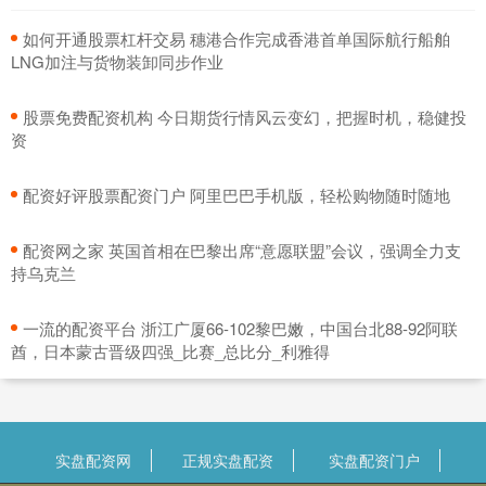
​如何开通股票杠杆交易 穗港合作完成香港首单国际航行船舶
LNG加注与货物装卸同步作业
​股票免费配资机构 今日期货行情风云变幻，把握时机，稳健投
资
​配资好评股票配资门户 阿里巴巴手机版，轻松购物随时随地
​配资网之家 英国首相在巴黎出席“意愿联盟”会议，强调全力支
持乌克兰
​一流的配资平台 浙江广厦66-102黎巴嫩，中国台北88-92阿联
酋，日本蒙古晋级四强_比赛_总比分_利雅得
实盘配资网
正规实盘配资
实盘配资门户