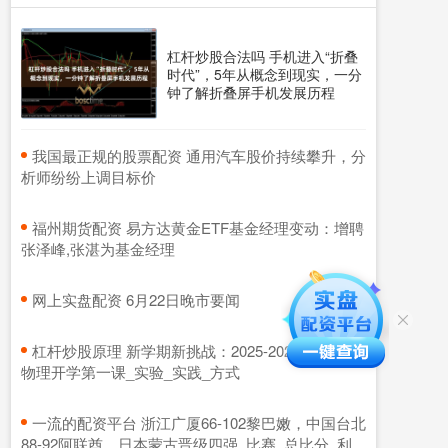
杠杆炒股合法吗 手机进入“折叠
时代”，5年从概念到现实，一分
钟了解折叠屏手机发展历程
​我国最正规的股票配资 通用汽车股价持续攀升，分
析师纷纷上调目标价
​福州期货配资 易方达黄金ETF基金经理变动：增聘
张泽峰,张湛为基金经理
​网上实盘配资 6月22日晚市要闻
​杠杆炒股原理 新学期新挑战：2025-2026学年高一
物理开学第一课_实验_实践_方式
​一流的配资平台 浙江广厦66-102黎巴嫩，中国台北
88-92阿联酋，日本蒙古晋级四强_比赛_总比分_利