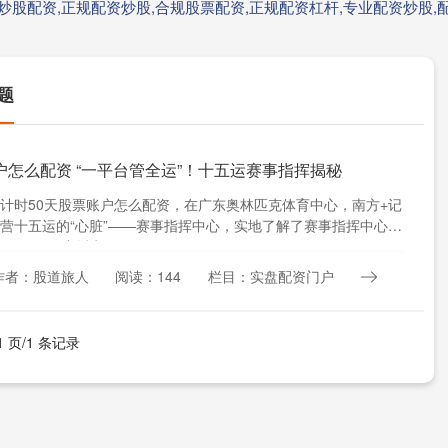
炒股配资,正规配资炒股,合规股票配资,正规配资杠杆,专业配资炒股,
题
户怎么配资 “一平台管全运”！十五运赛事指挥揭秘
计时50天股票账户怎么配资，在广东奥林匹克体育中心，南方+记
营十五运的“心脏”——赛事指挥中心，实地了解了赛事指挥中心
TOC）、广播电....
作者：股道旅人
阅读：144
栏目：实盘配资门户
1 页/1 条记录