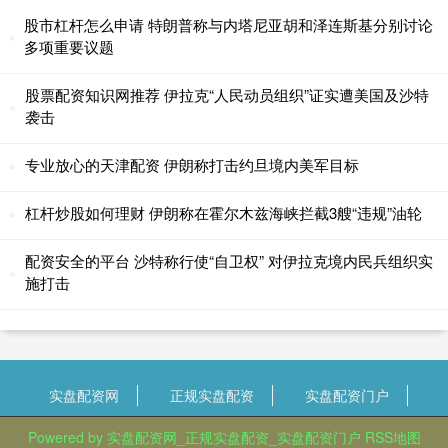
股市杠杆怎么申请 特朗普称与内塔尼亚胡和泽连斯基分别讨论
多项重要议题
股票配资知识网推荐 伊拉克“人民动员组织”证实遭美国及沙特
袭击
专业放心的天津配资 伊朗称打击约旦境内美军目标
杠杆炒股如何理财 伊朗称在霍尔木兹海峡拦截3艘“违规”油轮
配资安全的平台 沙特称行使“自卫权” 对伊拉克境内民兵组织实
施打击
实盘配资网
正规实盘配资
实盘配资门户
Powered by
实盘配资网_正规实盘配资_实盘配资门户
RSS地图